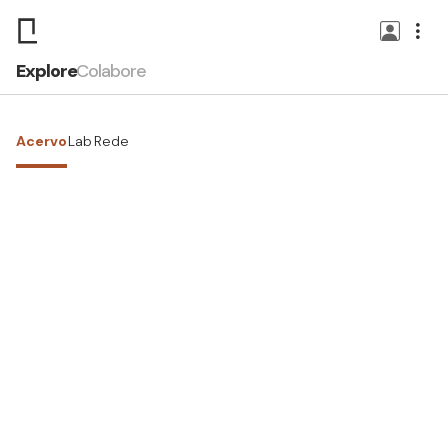
Explore
Colabore
Acervo
Lab
Rede