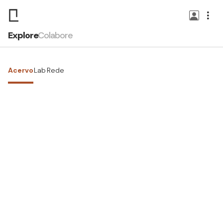
Explore
Colabore
Acervo
Lab
Rede