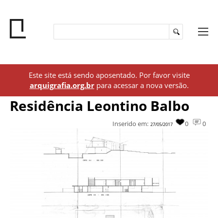
Este site está sendo aposentado. Por favor visite
arquigrafia.org.br
para acessar a nova versão.
Residência Leontino Balbo
Inserido em:
0
0
27/05/2017