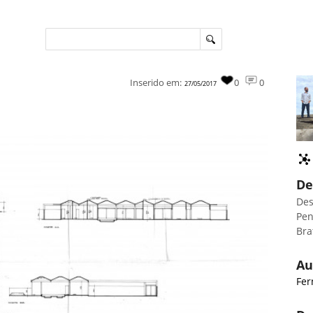
Inserido em:
0
0
27/05/2017
De
Des
Pen
Bra
Au
Fe