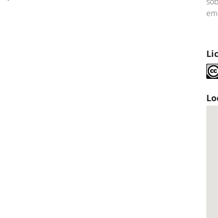
so
ema
Li
Lo