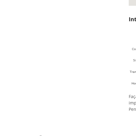
In
Faç
imp
Pen