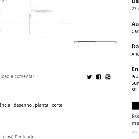
Da
27 
Au
Car
Da
Ano
En
nload e comentar
Pra
Sum
SP
-
dência
,
desenho
,
planta
,
corte
Es
me
Se
ia José Penteado