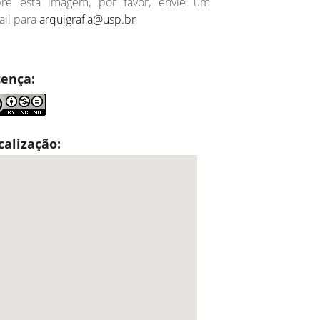
bre esta imagem, por favor, envie um
il para
arquigrafia@usp.br
cença:
calização: