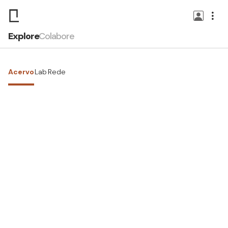
Explore
Colabore
Acervo
Lab
Rede