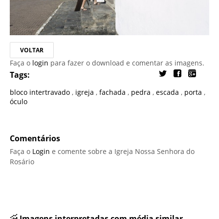
VOLTAR
Faça o
login
para fazer o download e comentar as imagens.
Tags:
bloco intertravado
,
igreja
,
fachada
,
pedra
,
escada
,
porta
,
óculo
Comentários
Faça o
Login
e comente sobre a Igreja Nossa Senhora do
Rosário
Imagens interpretadas com média similar