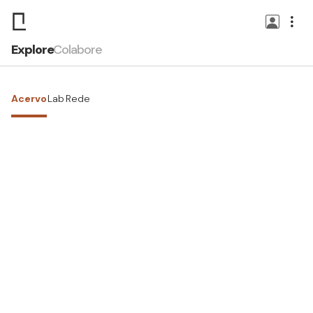
Explore
Colabore
Acervo
Lab
Rede