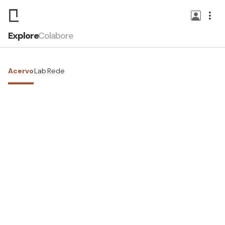
Explore
Colabore
Acervo
Lab
Rede