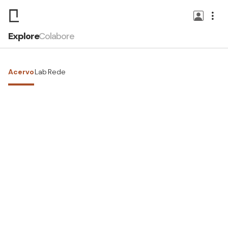
Explore
Colabore
Acervo
Lab
Rede