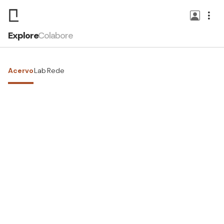
Explore
Colabore
Acervo
Lab
Rede