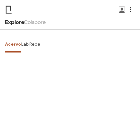
Explore
Colabore
Acervo
Lab
Rede