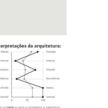
terpretações da arquitetura:
a o
Login
e seja o primeiro a registrar