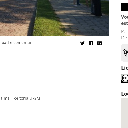
Vo
es
Por
Des
nload e comentar
Li
Lo
aima - Reitoria UFSM