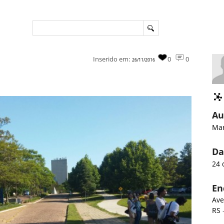
Inserido em:
0
0
26/11/2016
Au
Ma
Da
24 
En
Ave
RS
-