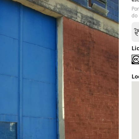
Por
do 
Li
Lo