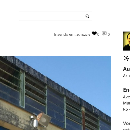
Inserido em:
0
0
24/11/2016
Au
Art
En
Ave
Mar
RS
-
Vo
es