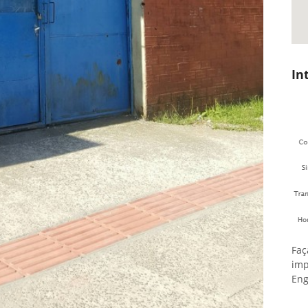
In
Faç
imp
Eng