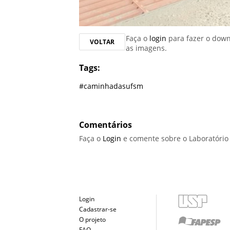
Faça o
login
para fazer o dow
VOLTAR
as imagens.
Tags:
#caminhadasufsm
Comentários
Faça o
Login
e comente sobre o Laboratóri
Login
Cadastrar-se
O projeto
FAQ