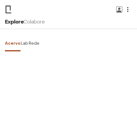
Explore
Colabore
Acervo
Lab
Rede