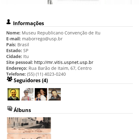
Informações
Nome:
Museu Republicano Convenção de Itu
E-mail:
maborrego@usp.br
País:
Brasil
Estado:
SP
Cidade:
Itu
Site pessoal:
http://mr.vitis.uspnet.usp.br
Endereço:
Rua Barão de Itaim, 67, Centro
Telefone:
(55) (11) 4023-0240
Seguidores (4)
Artur...
Marin...
Letic...
Crist...
Álbuns