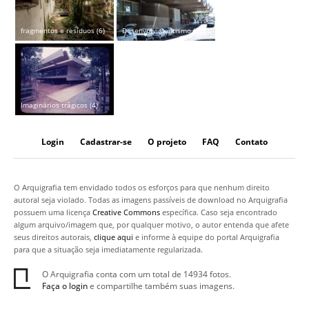
fragmentos e resíduos (6)
Desenvolvimentismo (22)
Imaginários trágicos (4)
Login
Cadastrar-se
O projeto
FAQ
Contato
O Arquigrafia tem envidado todos os esforços para que nenhum direito
autoral seja violado. Todas as imagens passíveis de download no Arquigrafia
possuem uma licença
Creative Commons
específica. Caso seja encontrado
algum arquivo/imagem que, por qualquer motivo, o autor entenda que afete
seus direitos autorais,
clique aqui
e informe à equipe do portal Arquigrafia
para que a situação seja imediatamente regularizada.
O Arquigrafia conta com um total de 14934 fotos.
Faça o login
e compartilhe também suas imagens.