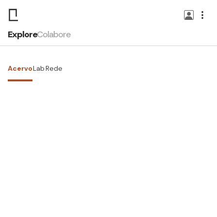
Explore
Colabore
Acervo
Lab
Rede